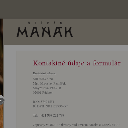
Kontaktné údaje a formulár
Kontaktná adresa:
MIDERO s.r.o.
Mgr. Miroslav Pantúček
Moyzesova 1909/1B
02001 Púchov
IČO: 57424551
IČ DPH: SK2122736957
Tel: +421 907 222 797
Zapísaný v ORSR, Okresný súd Trenčín, vložka č. Sro/57343/R