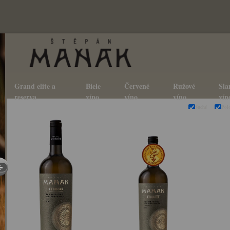
Grand elite a
Biele
Červené
Ružové
Sla
reserva
víno
víno
víno
vín
Suché
Pol