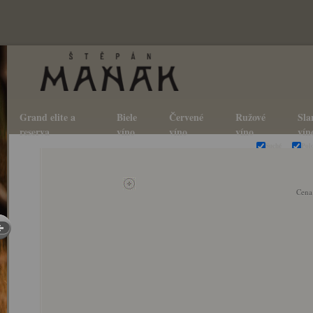
Grand elite a
Biele
Červené
Ružové
Sla
reserva
víno
víno
víno
vín
Suché
Pol
Cena