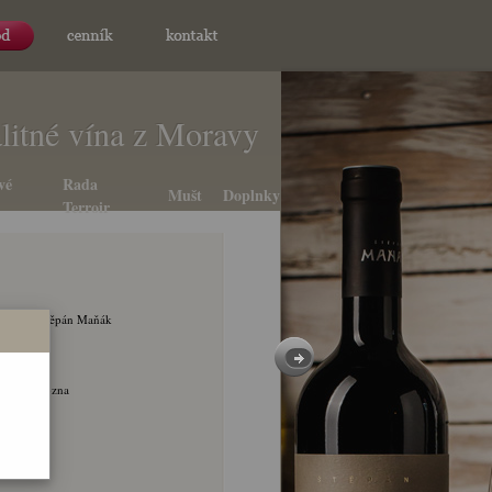
litné vína z Moravy
vé
Rada
Mušt
Doplnky
Terroir
inařství Štěpán Maňák
444
0.1
.2
ýber z hrozna
olosladké
024
75 l
iele víno