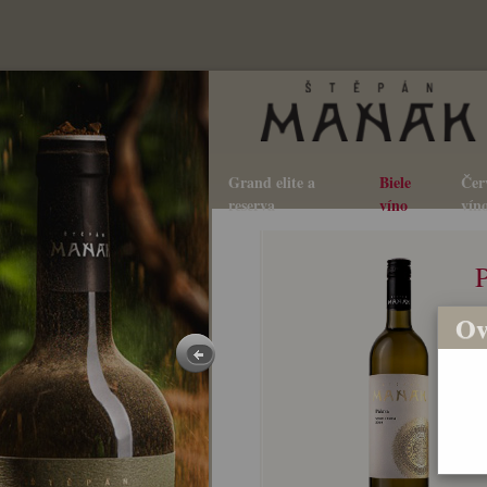
Grand elite a
Biele
Čer
reserva
víno
vín
Ov