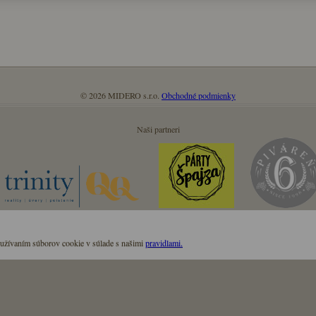
© 2026 MIDERO s.r.o.
Obchodné podmienky
Naši partneri
oužívaním súborov cookie v súlade s našimi
pravidlami.